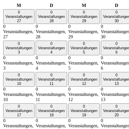
Montag
Dienstag
Mittwoch
Donn
M
D
M
D
0
0
0
0
Veranstaltungen
Veranstaltungen
Veranstaltungen
Veranstaltunge
27
28
29
30
0
0
0
0
Veranstaltungen,
Veranstaltungen,
Veranstaltungen,
Veranstaltunge
27
28
29
30
0
0
0
0
Veranstaltungen
Veranstaltungen
Veranstaltungen
Veranstaltunge
3
4
5
6
0
0
0
0
Veranstaltungen,
Veranstaltungen,
Veranstaltungen,
Veranstaltunge
3
4
5
6
0
0
0
0
Veranstaltungen
Veranstaltungen
Veranstaltungen
Veranstaltunge
10
11
12
13
0
0
0
0
Veranstaltungen,
Veranstaltungen,
Veranstaltungen,
Veranstaltunge
10
11
12
13
0
0
0
0
Veranstaltungen
Veranstaltungen
Veranstaltungen
Veranstaltunge
17
18
19
20
0
0
0
0
Veranstaltungen,
Veranstaltungen,
Veranstaltungen,
Veranstaltunge